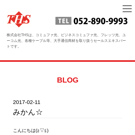
togg
navi
株式会社THSは、コミュファ光、ビジネスコミュファ光、フレッツ光、ユ
ーコム光、各種ケーブル等、大手通信商材を取り扱うセールスエキスパー
トです。
BLOG
2017-02-11
みかん☆
こんにちは(≧▽≦)