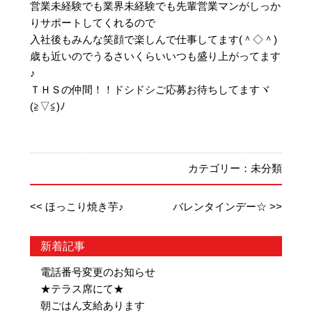
営業未経験でも業界未経験でも先輩営業マンがしっか
りサポートしてくれるので
入社後もみんな笑顔で楽しんで仕事してます(＾◇＾)
歳も近いのでうるさいくらいいつも盛り上がってます
♪
ＴＨＳの仲間！！ドシドシご応募お待ちしてますヾ
(≧▽≦)ﾉ
カテゴリー：
未分類
<< ほっこり焼き芋♪
バレンタインデー☆ >>
新着記事
電話番号変更のお知らせ
★テラス席にて★
朝ごはん支給あります