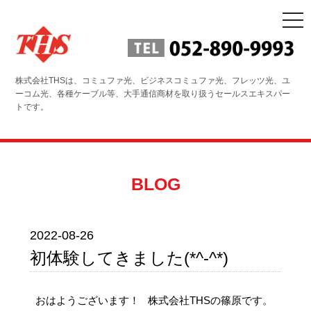
togg
navi
株式会社THSは、コミュファ光、ビジネスコミュファ光、フレッツ光、ユ
ーコム光、各種ケーブル等、大手通信商材を取り扱うセールスエキスパー
トです。
BLOG
2022-08-26
初体験してきました(*^-^*)
おはようございます！ 株式会社THSの篠原です。