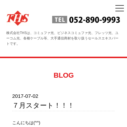
togg
navi
株式会社THSは、コミュファ光、ビジネスコミュファ光、フレッツ光、ユ
ーコム光、各種ケーブル等、大手通信商材を取り扱うセールスエキスパー
トです。
BLOG
2017-07-02
７月スタート！！！
こんにちは(^^)