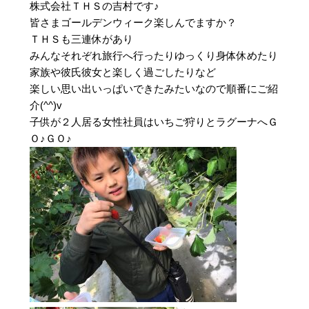
株式会社ＴＨＳの吉村です♪
皆さまゴールデンウィーク楽しんでますか？
ＴＨＳも三連休があり
みんなそれぞれ旅行へ行ったりゆっくり身体休めたり
家族や彼氏彼女と楽しく過ごしたりなど
楽しい思い出いっぱいできたみたいなので順番にご紹
介(^^)v
子供が２人居る女性社員はいちご狩りとラグーナへＧ
Ｏ♪ＧＯ♪