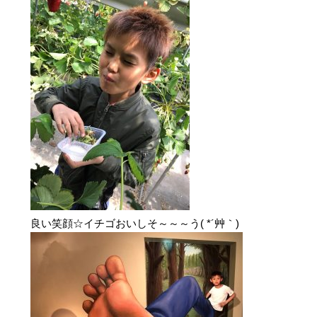
良い笑顔☆イチゴおいしそ～～～う( *´艸｀)