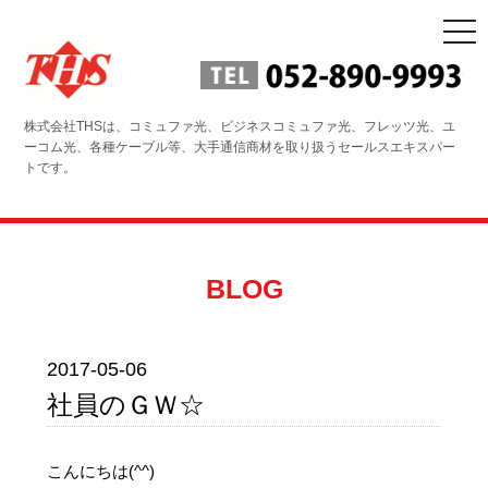
togg
navi
株式会社THSは、コミュファ光、ビジネスコミュファ光、フレッツ光、ユ
ーコム光、各種ケーブル等、大手通信商材を取り扱うセールスエキスパー
トです。
BLOG
2017-05-06
社員のＧＷ☆
こんにちは(^^)